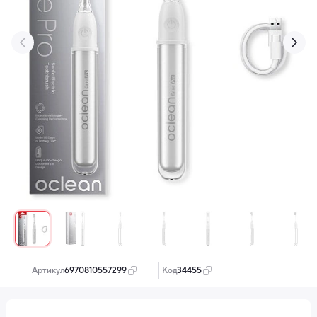
‹
›
Артикул:
6970810557299
Код:
34455