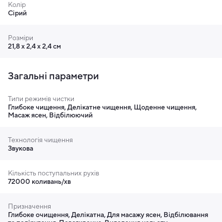
Колір
Сірий
Розміри
21,8 х 2,4 х 2,4 см
Загальні параметри
Типи режимів чистки
Глибоке чищення, Делікатне чищення, Щоденне чищення,
Масаж ясен, Відбілюючий
Щітка Easy Clean. Дбайлива до ясен,
нещадна до зубного нальоту.
Технологія чищення
Звукова
Насадка щітки Easy Clean з ромбоподібними
щетинками та м’яким гумовим покриттям забезпечує
Кількість поступальних рухів
глибоке, але дбайливе очищення. Дбайлива до ясен та
72000 коливань/хв
нещадна до зубного нальоту. *Рекомендується
використовувати насадку щітки Easy Clean.
Призначення
Глибоке очищення, Делікатна, Для масажу ясен, Відбілювання