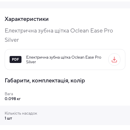
Характеристики
Електрична зубна щітка Oclean Ease Pro
Silver
Електрична зубна щітка Oclean Ease Pro
До 90 днів роботи від акумулятора завдяки
Silver
3-годинному швидкому заряджанню Type-
C
Габарити, комплектація, колір
Один заряд Ease Pro забезпечує вашу посмішку до 90
днів — ідеально підходить для тривалих поїздок та
Вага
насиченого способу життя *підтверджено 2-
0.098 кг
хвилинним чищенням двічі на день
Кількість насадок
1 шт