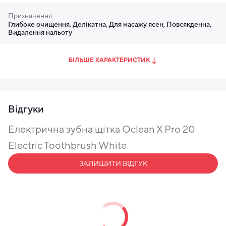
програми за допомогою штучного інтелекту. Ви
Призначення
можете обрати глибоке або делікатне очищення,
Глибоке очищення, Делікатна, Для масажу ясен, Повсякденна,
масаж ясен чи повсякденний режим для підтримки
Видалення нальоту
свіжості. Завдяки такій гнучкості щітка
підлаштовується під ваші особисті потреби,
БІЛЬШЕ ХАРАКТЕРИСТИК
забезпечуючи ефективне видалення нальоту та
максимально комфортний догляд за ротовою
порожниною.
Відгуки
Електрична зубна щітка Oclean X Pro 20
Electric Toothbrush White
ЗАЛИШИТИ ВІДГУК