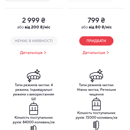
2 999 ₴
799 ₴
або
від 200 ₴/міс
або
від 80 ₴/міс
НЕМАЄ В НАЯВНОСТІ
ПРИДБАТИ
Детальніше
Детальніше
Насадки Ultra для індивідуального та
Типи режимів чистки: 4
Типи режимів чистки:
режими, Індивідуальні
Ніжна чистка, Ретельне
дбайливого догляду
режими з використанням
чищення
ШІ
Насадки серії Ultra створені для тих, хто цінує
поєднання ефективності та комфорту. Завдяки трьом
Кількість поступальних
різним видам насадок із технологією FlexFit, вони
Кількість поступальних
рухів: 72000 коливань/хв
щільно та гнучко адаптуються до рухів щітки,
рухів: 84000 коливань/хв
забезпечуючи ретельне очищення навіть у