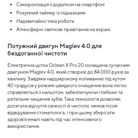
Синхронізація з додатком на смартфоні
Розумний таймер із підказками
Надзвичайно тиха робота
Атмосферні святкові привітання на екрані
Потужний двигун Maglev 4.0 для
бездоганної чистоти
Електрична щітка Oclean X Pro 20 оснащена сучасним
двигуном Maglev 4.0, який створює до 84 000 рухів за
хвилину. Завдяки надширокому коливанню під кутом
40 градусів у режимі швидкого очищення вона легко
справляється з нальотом, забезпечуючи глибоке та
ретельне чищення зубів. Така технологія дозволяє
досягати відчуття свіжості й чистоти, немов після
відвідування стоматолога, і при цьому зберігати
здоров’я емалі навіть під час інтенсивного
використання.