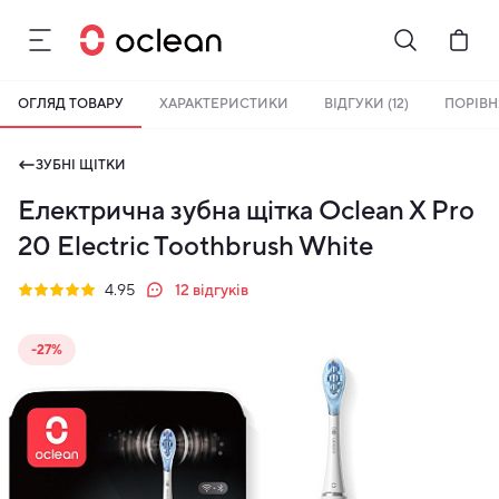
ОГЛЯД ТОВАРУ
ХАРАКТЕРИСТИКИ
ВІДГУКИ (12)
ПОРІВ
ЗУБНІ ЩІТКИ
Електрична зубна щітка Oclean X Pro
20 Electric Toothbrush White
4.95
12
відгуків
-27%