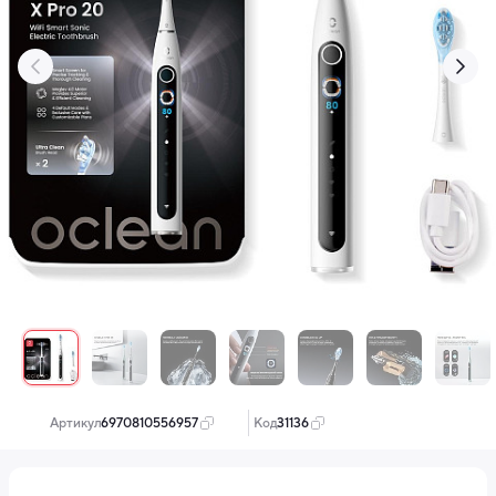
‹
›
Артикул:
6970810556957
Код:
31136