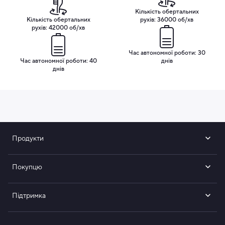
важкодоступних ділянках між зубами. М’яке гумове
Кількість обертальних
покриття виконує роль амортизатора, зменшуючи
Кількість обертальних
рухів: 36000 об/хв
рухів: 42000 об/хв
навантаження на емаль і ясна, що робить процес
чищення не лише результативним, а й максимально
безпечним. Таке поєднання дозволяє досягти глибокої
Час автономної роботи: 30
Час автономної роботи: 40
днів
чистоти та водночас дарує відчуття легкості та
днів
свіжості після кожного використання. Це не просто
змінні насадки — це інструмент для щоденного
професійного догляду за вашою усмішкою.
Продукти
Покупцю
Підтримка