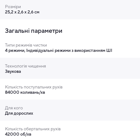
Розміри
25,2 х 2,6 х 2,6 см
Загальні параметри
Типи режимів чистки
4 режими, Індивідуальні режими з використанням ШІ
Технологія чищення
Звукова
Кількість поступальних рухів
Потужна автономність та розумні режими
84000 коливань/хв
чищення
Для кого
Електрична щітка здатна працювати до 40 днів без
Для дорослих
підзарядки, що робить її ідеальним вибором як для
щоденного використання вдома, так і для подорожей.
Кількість обертальних рухів
Пристрій підтримує 4 стандартні режими чищення та
42000 об/хв
додатково дозволяє налаштовувати індивідуальні