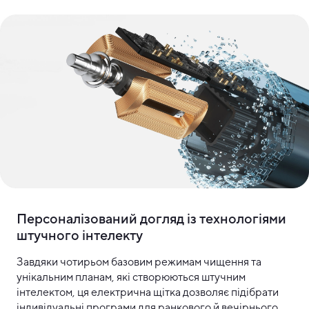
Персоналізований догляд із технологіями
штучного інтелекту
Завдяки чотирьом базовим режимам чищення та
унікальним планам, які створюються штучним
інтелектом, ця електрична щітка дозволяє підібрати
індивідуальні програми для ранкового й вечірнього