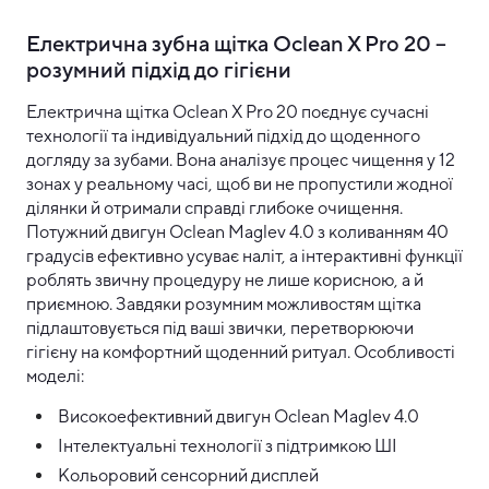
Електрична зубна щітка Oclean X Pro 20 –
розумний підхід до гігієни
Електрична щітка Oclean X Pro 20 поєднує сучасні
технології та індивідуальний підхід до щоденного
догляду за зубами. Вона аналізує процес чищення у 12
зонах у реальному часі, щоб ви не пропустили жодної
ділянки й отримали справді глибоке очищення.
Потужний двигун Oclean Maglev 4.0 з коливанням 40
градусів ефективно усуває наліт, а інтерактивні функції
роблять звичну процедуру не лише корисною, а й
приємною. Завдяки розумним можливостям щітка
підлаштовується під ваші звички, перетворюючи
гігієну на комфортний щоденний ритуал. Особливості
моделі:
Високоефективний двигун Oclean Maglev 4.0
Інтелектуальні технології з підтримкою ШІ
Кольоровий сенсорний дисплей