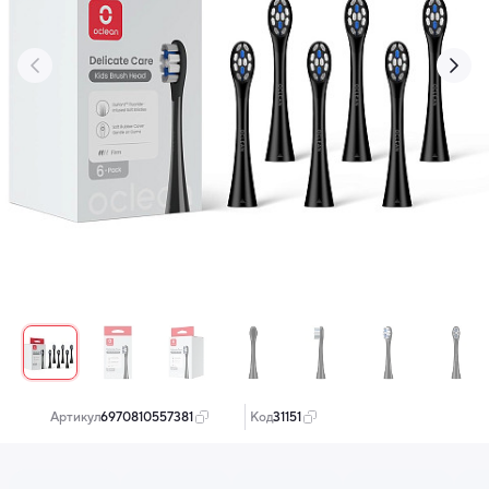
‹
›
Артикул:
6970810557381
Код:
31151