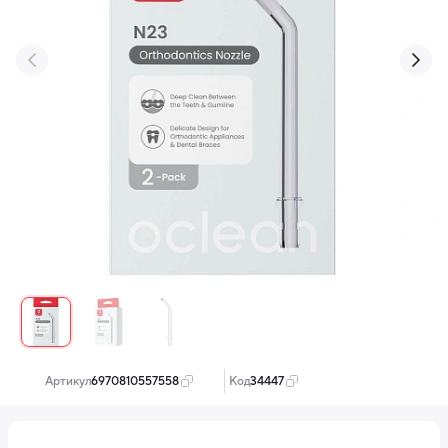
‹
›
Артикул:
6970810557558
Код:
34447