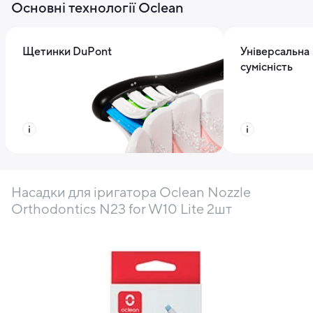
Основні технології Oclean
Щетинки DuPont
Універсальна
сумісність
Насадки для іригатора Oclean Nozzle
Orthodontics N23 for W10 Lite 2шт