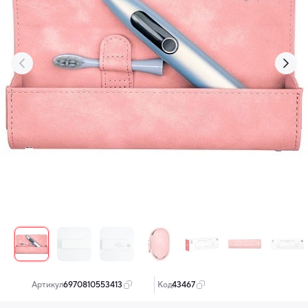
‹
›
Артикул:
6970810553413
Код:
43467