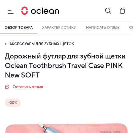
ОБЗОР ТОВАРА
ХАРАКТЕРИСТИКИ
НАПИСАТЬ ОТЗЫВ
С
Бонусы становятся активными спустя 14 дней после покупки.
Баланс можно проверить в личном кабинете в разделе «Мои
АКСЕССУАРЫ ДЛЯ ЗУБНЫХ ЩЕТОК
бонусы».
Дорожный футляр для зубной щетки
Накопленными бонусами можно оплатить до 99% стоимости
следующей покупки:
детальнее
Oclean Toothbrush Travel Case PINK
New SOFT
Оставить отзыв
-20%