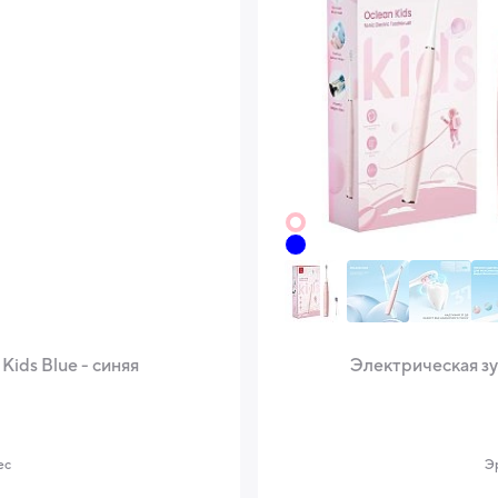
Kids Blue - синяя
Электрическая зуб
ес
Э