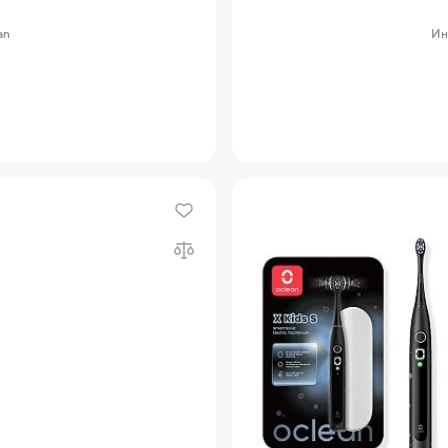
an
Ин