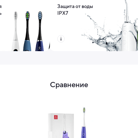
я
Защита от воды
ь
IPX7
Сравнение