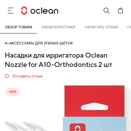
ОБЗОР ТОВАРА
ХАРАКТЕРИСТИКИ
НАПИСАТЬ ОТЗЫВ
С
Бонусы становятся активными спустя 14 дней после покупки.
Баланс можно проверить в личном кабинете в разделе «Мои
АКСЕССУАРЫ ДЛЯ ЗУБНЫХ ЩЕТОК
бонусы».
Насадки для ирригатора Oclean
Накопленными бонусами можно оплатить до 99% стоимости
следующей покупки:
детальнее
Nozzle for A10-Orthodontics 2 шт
Оставить отзыв
-53%