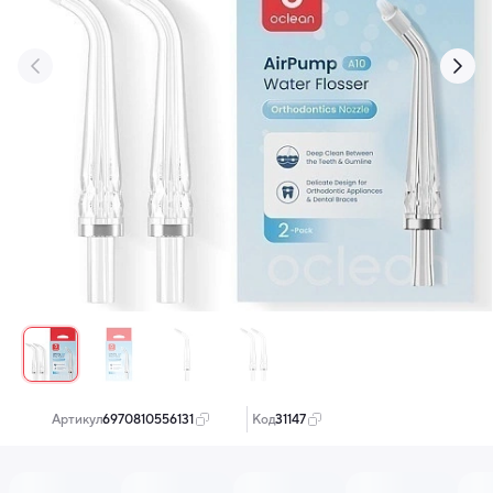
‹
›
Артикул:
6970810556131
Код:
31147