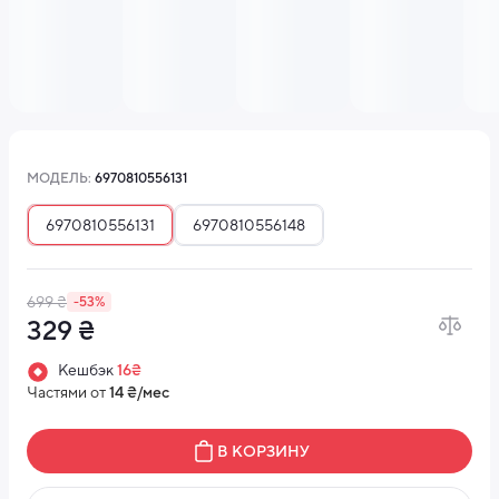
МОДЕЛЬ:
6970810556131
6970810556131
6970810556148
699 ₴
-53%
329 ₴
Кешбэк
16₴
Частями от
14 ₴/мес
В КОРЗИНУ