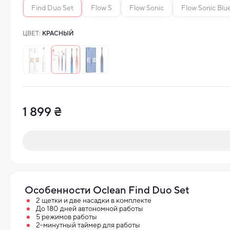
Find Duo Set
Flow S
Flow Sonic
Flow Sonic Blu
ЦВЕТ:
КРАСНЫЙ
1 899 ₴
Особенности Oclean Find Duo Set
2 щетки и две насадки в комплекте
До 180 дней автономной работы
5 режимов работы
2-минутный таймер для работы