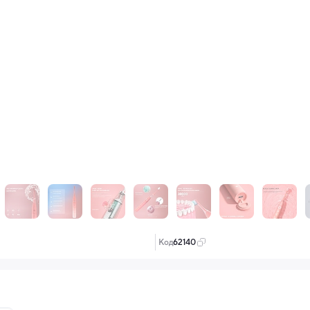
Код:
62140