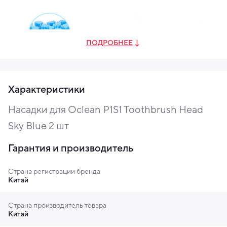
ПОДРОБНЕЕ
Характеристики
Насадки для Oclean P1S1 Toothbrush Head
Sky Blue 2 шт
Гарантия и производитель
Помощник всегда рядом
Страна регистрации бренда
Китай
Установите на свой мобильный девайс для зубной
щетки Oclean One/SE и синхронизируйте зубную
щетку со смартфоном. После синхронизации, вы
Страна производитель товара
Китай
сможете проводить индивидуальные настройки
режима очистки, просматривать отчеты во время