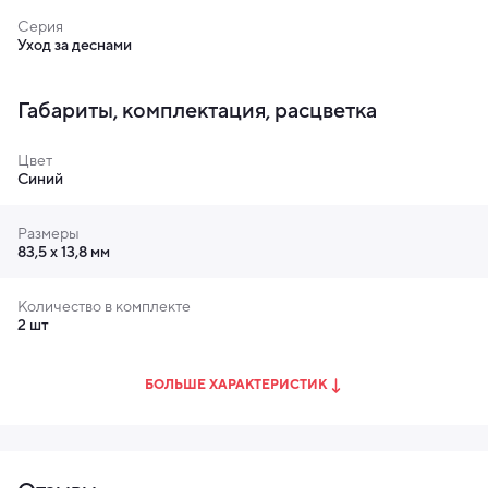
чистки зубов, читать рекомендации по уходу за
Серия
Уход за деснами
полостью рта, а также благодаря встроенному STG-
сенсору, вы сможете понять когда следует менять
очищающую головку зубной щетки.
Габариты, комплектация, расцветка
Цвет
Синий
Размеры
83,5 х 13,8 мм
Количество в комплекте
2 шт
БОЛЬШЕ ХАРАКТЕРИСТИК
Не забывая следить за чистотой