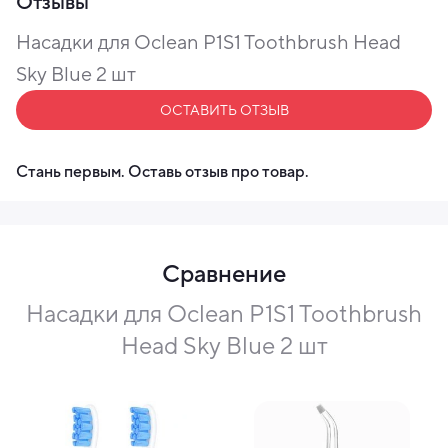
Отзывы
Насадку для зубной щетке рекомендуется поменять
каждые 2-3 месяца.
Насадки для Oclean P1S1 Toothbrush Head
Sky Blue 2 шт
ОСТАВИТЬ ОТЗЫВ
Стань первым. Оставь отзыв про товар.
Сравнение
Насадки для Oclean P1S1 Toothbrush
Head Sky Blue 2 шт