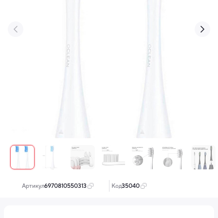
‹
›
Артикул:
6970810550313
Код:
35040