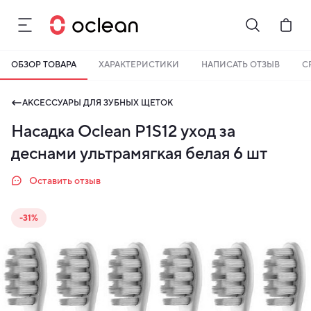
ОБЗОР ТОВАРА
ХАРАКТЕРИСТИКИ
НАПИСАТЬ ОТЗЫВ
С
Бонусы становятся активными спустя 14 дней после покупки.
Баланс можно проверить в личном кабинете в разделе «Мои
АКСЕССУАРЫ ДЛЯ ЗУБНЫХ ЩЕТОК
бонусы».
Насадка Oclean P1S12 уход за
Накопленными бонусами можно оплатить до 99% стоимости
следующей покупки:
детальнее
деснами ультрамягкая белая 6 шт
Оставить отзыв
-31%