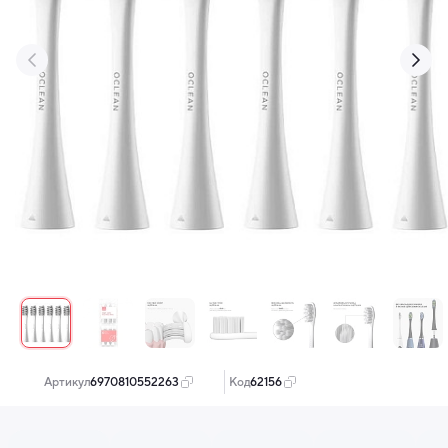
‹
›
Артикул:
6970810552263
Код:
62156