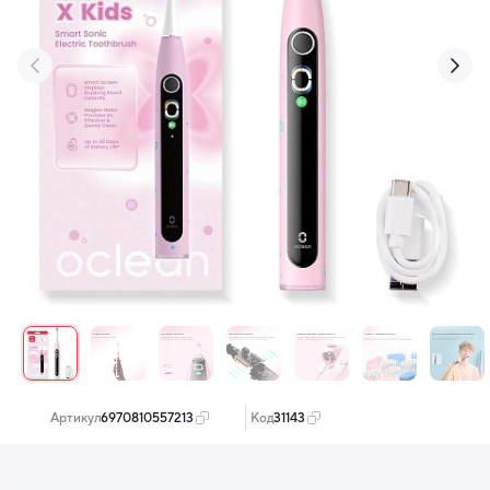
‹
›
Артикул:
6970810557213
Код:
31143