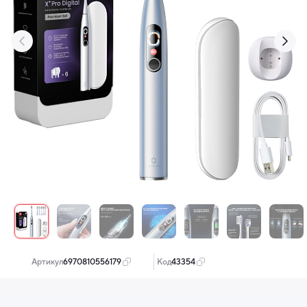
‹
›
Артикул:
6970810556179
Код:
43354