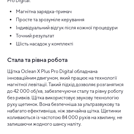
Pro Digital:
Магнітна зарядка-тримач
Просте та зрозуміле керування
Індивідуальний відгук після кожної процедури
Точний результат
Шість насадок у комплекті
Стала та рівна робота
Щітка Oclean X Plus Pro Digital обладнана
інноваційним двигуном, який працює на технології
магнітної левітації. Такий підхід дозволяє розганятися
до 42 000 об/хв, забезпечуючи сталу та рівну роботу
без ривків. Щітка використовує звукову технологію
руху щетинок. Вона безпечніша за ультразвукову та
набагато ефективніша, ніж звичайна щітка. Щетинки
коливаються із частотою 84 000 рухів на хвилину, не
залишаючи жодного шансу наліту.