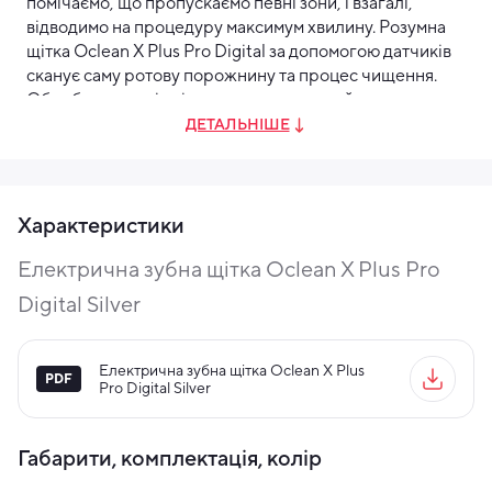
помічаємо, що пропускаємо певні зони, і взагалі,
відводимо на процедуру максимум хвилину. Розумна
щітка Oclean X Plus Pro Digital за допомогою датчиків
сканує саму ротову порожнину та процес чищення.
Обробивши дані, щітка видає на дисплей
рекомендації, підсвічує пропущені та сліпі зони.
ДЕТАЛЬНІШЕ
Спеціальна функція додаткового чищення в один клік
дозволить довести процедуру до кінця за лічені
секунди.
Характеристики
Електрична зубна щітка Oclean X Plus Pro
Digital Silver
Електрична зубна щітка Oclean X Plus
Pro Digital Silver
Габарити, комплектація, колір