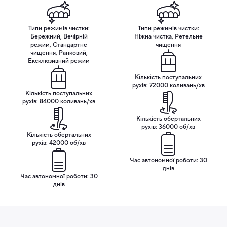
функціональний девайс, а справжній аксесуар, що
стане окрасою вашої ванної кімнати.
Типи режимів чистки:
Типи режимів чистки:
Бережний, Вечірній
Ніжна чистка, Ретельне
режим, Стандартне
чищення
чищення, Ранковий,
Ексклюзивний режим
Кількість поступальних
рухів: 72000 коливань/хв
Кількість поступальних
рухів: 84000 коливань/хв
Кількість обертальних
рухів: 36000 об/хв
Кількість обертальних
рухів: 42000 об/хв
Час автономної роботи: 30
днів
Час автономної роботи: 30
Комплектація
днів
В пакуванні Oclean X Plus Pro Digital ви знайдете:
Електрична зубна щітка Oclean X Plus Pro