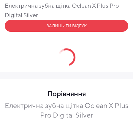
Електрична зубна щітка Oclean X Plus Pro
Digital Silver
ЗАЛИШИТИ ВІДГУК
Нагороди
Порівняння
Oclean X Plus Pro Digital отримала понад десять
міжнародних нагород за дизайн, функціональність та
Електрична зубна щітка Oclean X Plus
технологічність.
Pro Digital Silver