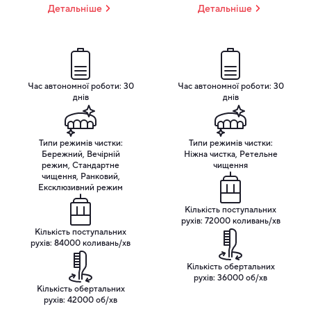
Детальніше
Детальніше
Час автономної роботи: 30
Час автономної роботи: 30
Ефективність та стиль в одному пристрої
днів
днів
Ергономічний та стильний дизайн із сенсорним
екраном у поєднанні з якісними матеріалами робить
Типи режимів чистки:
Типи режимів чистки:
Бережний, Вечірній
Ніжна чистка, Ретельне
щітку Oclean X Pro Digital не тільки ефективним, а й
режим, Стандартне
чищення
естетично приємним аксесуаром. Доступна в двох
чищення, Ранковий,
кольорах: нейтральний Срібний і м'який Шампань.
Ексклюзивний режим
Потужна батарея забезпечує до 30 днів автономної
Кількість поступальних
роботи, а швидка зарядка дозволяє відновити заряд
рухів: 72000 коливань/хв
лише за 3 години. Легка вага та компактність
Кількість поступальних
рухів: 84000 коливань/хв
пристрою робить його зручним для використання у
поїздках.
Кількість обертальних
рухів: 36000 об/хв
Кількість обертальних
рухів: 42000 об/хв