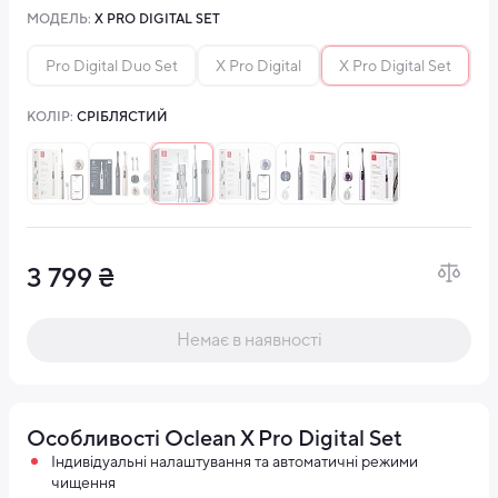
МОДЕЛЬ:
X PRO DIGITAL SET
Pro Digital Duo Set
X Pro Digital
X Pro Digital Set
X
КОЛІР:
СРІБЛЯСТИЙ
3 799 ₴
Немає в наявності
Особливості Oclean X Pro Digital Set
Індивідуальні налаштування та автоматичні режими
чищення