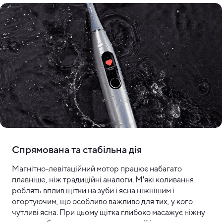
Спрямована та стабільна дія
Магнітно-левітаційний мотор працює набагато
плавніше, ніж традиційні аналоги. М'які коливання
роблять вплив щітки на зуби і ясна ніжнішим і
огортуючим, що особливо важливо для тих, у кого
чутливі ясна. При цьому щітка глибоко масажує ніжну