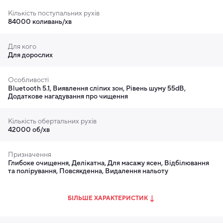
покращити здоров'я ясен, спеціальний м'який режим
Кількість поступальних рухів
подбає про ваш комфорт, забезпечивши делікатне, але
84000 коливань/хв
ефективне чищення. Цей пристрій ідеальний для тих,
хто цінує контроль та якість у догляді за ротовою
Для кого
порожниною.
Для дорослих
Особливості
Bluetooth 5.1, Виявлення сліпих зон, Рівень шуму 55dB,
Додаткове нагадування про чищення
Кількість обертальних рухів
42000 об/хв
Призначення
Глибоке очищення, Делікатна, Для масажу ясен, Відбілювання
та полірування, Повсякденна, Видалення нальоту
БІЛЬШЕ ХАРАКТЕРИСТИК
Інтеграція зі смартфоном