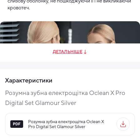
слизову оболонку, не пошкоджуючи її і не викликаючи
кровотеч.
ДЕТАЛЬНІШЕ
Характеристики
Розумна зубна електрощітка Oclean X Pro
Digital Set Glamour Silver
Оцінка чищення
Розумна зубна електрощітка Oclean X
Екран покаже, як добре ви почистили зуби цього разу.
Pro Digital Set Glamour Silver
Оцінка від 0 до 100 балів допоможе зрозуміти, якщо ви
пропустили якісь зони та скоригувати процес для