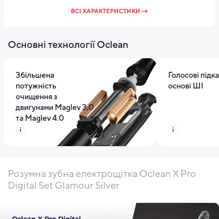
ВСІ ХАРАКТЕРИСТИКИ
Основні технології Oclean
Збільшена
Голосові підка
потужність
основі ШІ
очищення з
двигунами Maglev 3.0
та Maglev 4.0
Розумна зубна електрощітка Oclean X Pro
Digital Set Glamour Silver