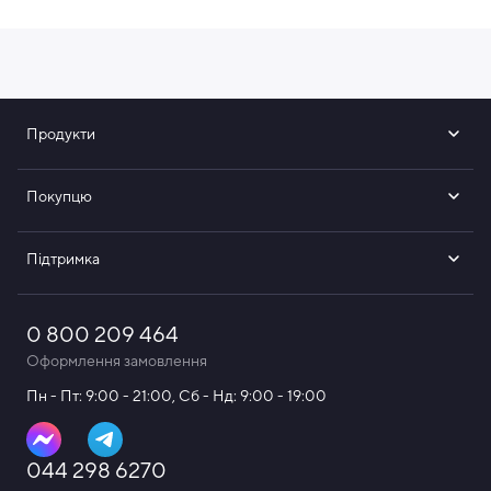
Продукти
Покупцю
Підтримка
Комплектація
0 800 209 464
Для комфортного чищення зубів та правильної гігієни
Оформлення замовлення
ротової порожнини виробник комплектує Oclean X
Pro Digital такими компонентами:
Пн - Пт: 9:00 - 21:00, Сб - Нд: 9:00 - 19:00
Електрична зубна щітка Oclean X Pro Digital
Насадка для контролю зубного нальоту в
044 298 6270
індивідуальному пакуванні