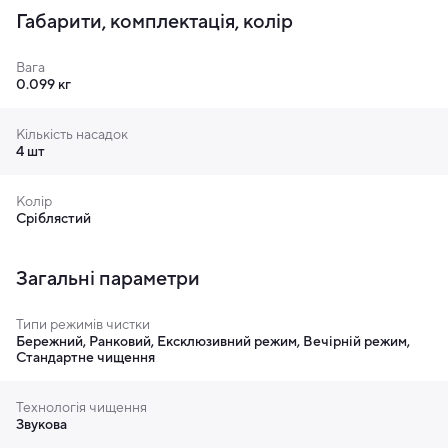
Габарити, комплектація, колір
кращого результату.
Вага
0.099 кг
Кількість насадок
4 шт
Колір
Сріблястий
Загальні параметри
Типи режимів чистки
Бережний, Ранковий, Ексклюзивний режим, Вечірній режим,
Індивідуально для вас
Стандартне чищення
З Oclean X Pro Digital кожне чищення зубів стає
Технологія чищення
індивідуалізованим процесом. Якщо ви поспішаєте,
Звукова
щітка нагадає, які зони ви пропустили. Якщо ви хочете