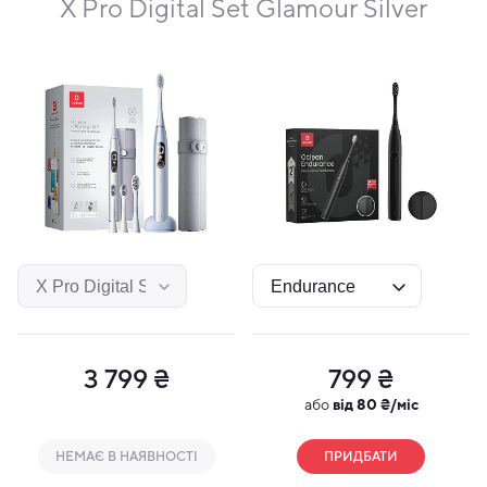
X Pro Digital Set Glamour Silver
Настінне кріплення та зарядний пристрій
Компактна та акуратна док-станція у колір щітки
дозволяє заряджати Oclean X Pro Digital та правильно
зберігати її. Завдяки магнітному кріпленню щітка
легко встановлюється для зарядки, не хитається і не
падає. Спеціальне заглиблення дозволяє закріпити
док-станцію на стіні та зберігати щітку у
вертикальному положенні.
3 799 ₴
799 ₴
або
від 80 ₴/міс
НЕМАЄ В НАЯВНОСТІ
ПРИДБАТИ