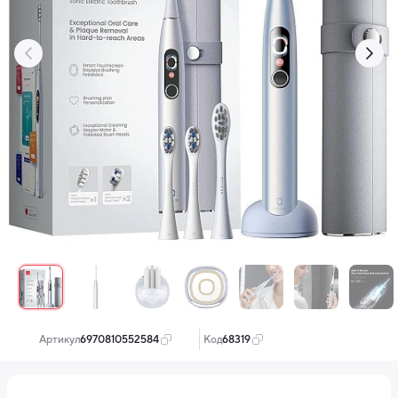
‹
›
Артикул:
6970810552584
Код:
68319